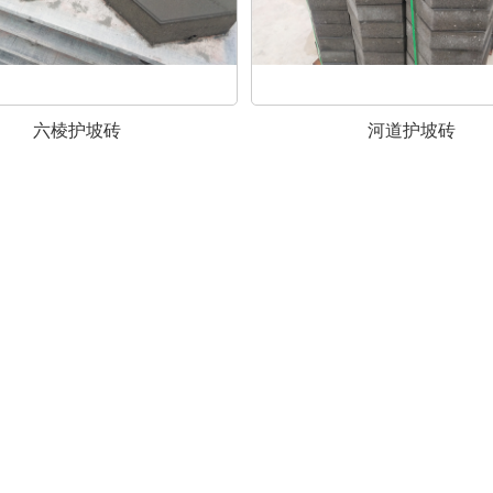
六棱护坡砖
河道护坡砖