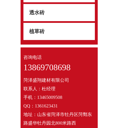
透水砖
植草砖
咨询电话
13869708698
菏泽盛翔建材有限公司
联系人：杜经理
手机：13465009508
QQ：1361623431
地址：山东省菏泽市牡丹区菏鄄东
路盛华牡丹园北800米路西