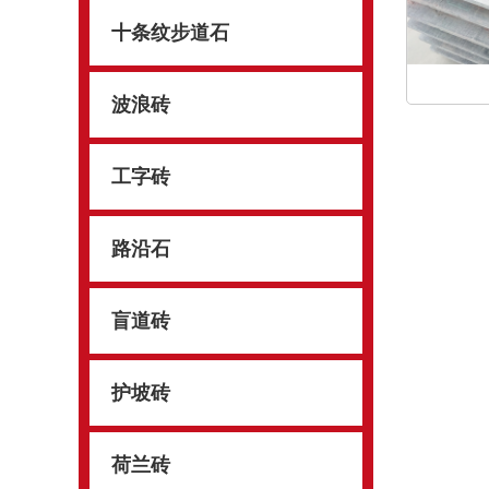
十条纹步道石
波浪砖
工字砖
路沿石
盲道砖
护坡砖
荷兰砖