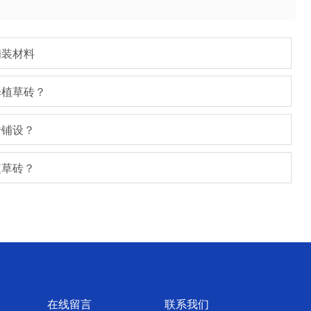
铺装材料
择植草砖？
砖铺设？
植草砖？
在线留言
联系我们