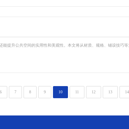
能提升公共空间的实用性和美观性。本文将从材质、规格、铺设技巧等方面
6
7
8
9
10
11
12
13
14